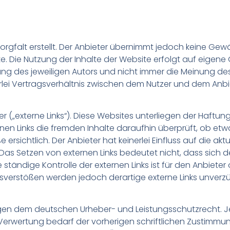
rgfalt erstellt. Der Anbieter übernimmt jedoch keine Gewähr
lte. Die Nutzung der Inhalte der Website erfolgt auf eigene
 des jeweiligen Autors und nicht immer die Meinung des 
rlei Vertragsverhältnis zwischen dem Nutzer und dem Anbi
 („externe Links“). Diese Websites unterliegen der Haftung 
rnen Links die fremden Inhalte daraufhin überprüft, ob et
sichtlich. Der Anbieter hat keinerlei Einfluss auf die akt
Das Setzen von externen Links bedeutet nicht, dass sich d
 ständige Kontrolle der externen Links ist für den Anbiete
sverstößen werden jedoch derartige externe Links unverzü
rliegen dem deutschen Urheber- und Leistungsschutzrecht
Verwertung bedarf der vorherigen schriftlichen Zustimmu